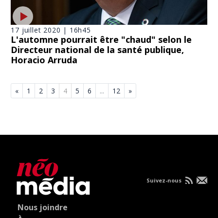
17 juillet 2020 | 16h45
L'automne pourrait être "chaud" selon le
Directeur national de la santé publique,
Horacio Arruda
«
1
2
3
4
5
6
...
12
»
Suivez-nous
Nous joindre