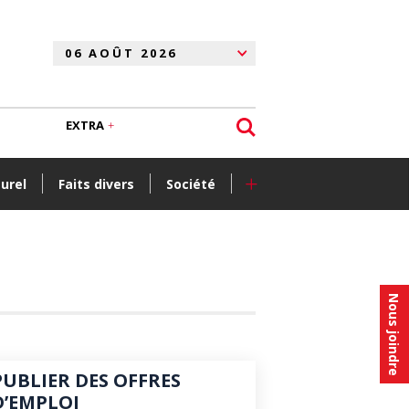
EXTRA
+
turel
Faits divers
Société
Nous joindre
PUBLIER DES OFFRES
D’EMPLOI