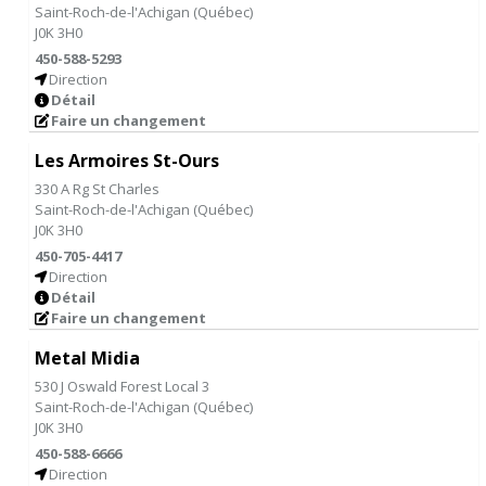
Saint-Roch-de-l'Achigan
(
Québec
)
J0K 3H0
450-588-5293
Direction
Détail
Faire un changement
Les Armoires St-Ours
330 A Rg St Charles
Saint-Roch-de-l'Achigan
(
Québec
)
J0K 3H0
450-705-4417
Direction
Détail
Faire un changement
Metal Midia
530 J Oswald Forest Local 3
Saint-Roch-de-l'Achigan
(
Québec
)
J0K 3H0
450-588-6666
Direction