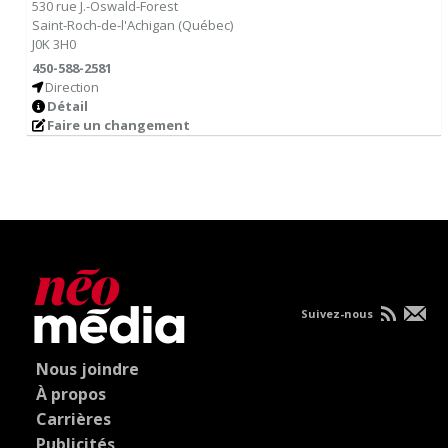
530 rue J.-Oswald-Forest
Saint-Roch-de-l'Achigan
(
Québec
)
J0K 3H0
450-588-2581
Direction
Détail
Faire un changement
Suivez-nous
Nous joindre
À propos
Carrières
Publicités