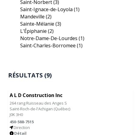
Saint-Norbert
(3)
Saint-Ignace-de-Loyola
(1)
Mandeville
(2)
Sainte-Mélanie
(3)
L'Épiphanie
(2)
Notre-Dame-De-Lourdes
(1)
Saint-Charles-Borromee
(1)
RÉSULTATS (9)
A L D Construction Inc
264 rang Ruisseau des Anges S
Saint-Roch-de-l'Achigan
(
Québec
)
J0K 3H0
450-588-7515
Direction
Détail