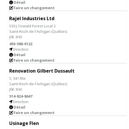
Détail
Faire un changement
Rajel Industries Ltd
530 J Oswald Forest Local 3
Saint-Roch-de-l'Achigan
(
Québec
)
J0K 3H0
450-588-0122
Direction
Détail
Faire un changement
Renovation Gilbert Dussault
5, 341 Rte
Saint-Roch-de-l'Achigan
(
Québec
)
J0K 3H0
514-824-8647
Direction
Détail
Faire un changement
Usinage Flen