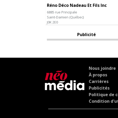
Réno Déco Nadeau Et Fils Inc
6885 rue Principale
Saint-Damien
(
Québec
)
J0K 2E0
Publicité
Nous joindre
À propos
Carrières
Publicités
Politique de c
Condition d'ut