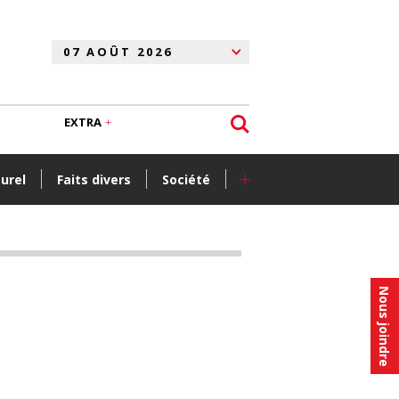
EXTRA
+
turel
Faits divers
Société
Nous joindre