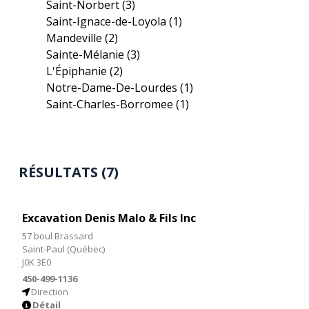
Saint-Norbert
(3)
Saint-Ignace-de-Loyola
(1)
Mandeville
(2)
Sainte-Mélanie
(3)
L'Épiphanie
(2)
Notre-Dame-De-Lourdes
(1)
Saint-Charles-Borromee
(1)
RÉSULTATS (7)
Excavation Denis Malo & Fils Inc
57 boul Brassard
Saint-Paul
(
Québec
)
J0K 3E0
450-499-1136
Direction
Détail