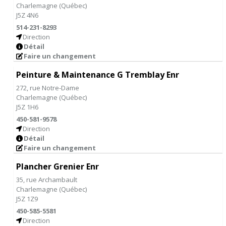
Charlemagne
(
Québec
)
J5Z 4N6
514-231-8293
Direction
Détail
Faire un changement
Peinture & Maintenance G Tremblay Enr
272, rue Notre-Dame
Charlemagne
(
Québec
)
J5Z 1H6
450-581-9578
Direction
Détail
Faire un changement
Plancher Grenier Enr
35, rue Archambault
Charlemagne
(
Québec
)
J5Z 1Z9
450-585-5581
Direction