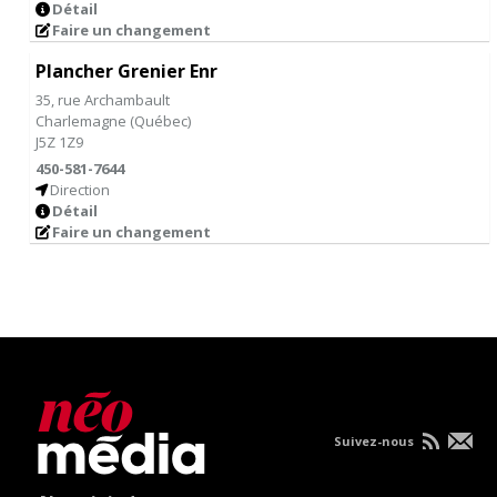
Détail
Faire un changement
Plancher Grenier Enr
35, rue Archambault
Charlemagne
(
Québec
)
J5Z 1Z9
450-581-7644
Direction
Détail
Faire un changement
Suivez-nous