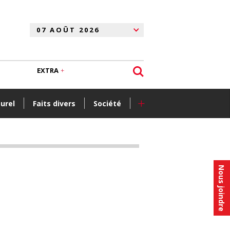
EXTRA
+
turel
Faits divers
Société
Nous joindre