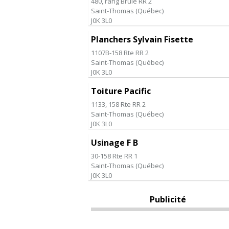
480, rang Brûlé RR 2
Saint-Thomas
(
Québec
)
J0K 3L0
Planchers Sylvain Fisette
1107B-158 Rte RR 2
Saint-Thomas
(
Québec
)
J0K 3L0
Toiture Pacific
1133, 158 Rte RR 2
Saint-Thomas
(
Québec
)
J0K 3L0
Usinage F B
30-158 Rte RR 1
Saint-Thomas
(
Québec
)
J0K 3L0
Publicité