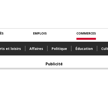
CÈS
EMPLOIS
COMMERCES
ts et loisirs
Affaires
Politique
Éducation
Cul
Publicité