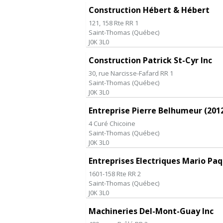
Construction Hébert & Hébert
121, 158 Rte RR 1
Saint-Thomas
(
Québec
)
J0K 3L0
Construction Patrick St-Cyr Inc
30, rue Narcisse-Fafard RR 1
Saint-Thomas
(
Québec
)
J0K 3L0
Entreprise Pierre Belhumeur (2012
4 Curé Chicoine
Saint-Thomas
(
Québec
)
J0K 3L0
Entreprises Electriques Mario Pa
1601-158 Rte RR 2
Saint-Thomas
(
Québec
)
J0K 3L0
Machineries Del-Mont-Guay Inc