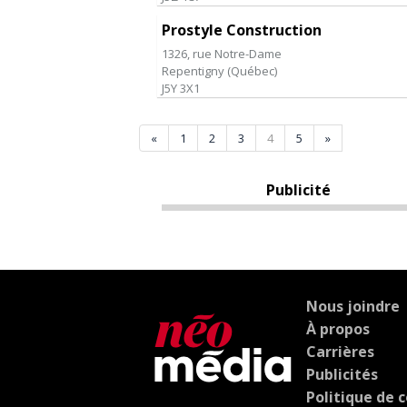
Prostyle Construction
1326, rue Notre-Dame
Repentigny
(
Québec
)
J5Y 3X1
«
1
2
3
4
5
»
Publicité
Nous joindre
À propos
Carrières
Publicités
Politique de c