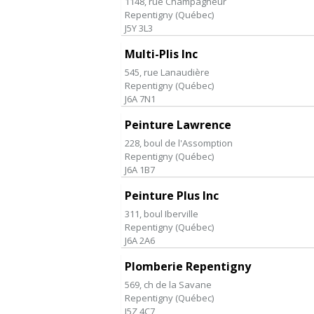
1148, rue Champagneur
Repentigny
(
Québec
)
J5Y 3L3
Multi-Plis Inc
545, rue Lanaudière
Repentigny
(
Québec
)
J6A 7N1
Peinture Lawrence
228, boul de l'Assomption
Repentigny
(
Québec
)
J6A 1B7
Peinture Plus Inc
311, boul Iberville
Repentigny
(
Québec
)
J6A 2A6
Plomberie Repentigny
569, ch de la Savane
Repentigny
(
Québec
)
J5Z 4C7