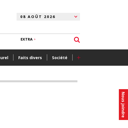
EXTRA
+
turel
Faits divers
Société
Nous joindre