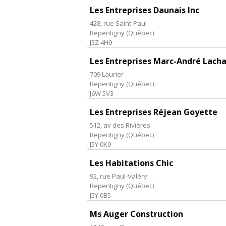
Les Entreprises Daunais Inc
428, rue Saint-Paul
Repentigny
(
Québec
)
J5Z 4H9
Les Entreprises Marc-André Lacha
709 Laurier
Repentigny
(
Québec
)
J6W 5V3
Les Entreprises Réjean Goyette
512, av des Rivières
Repentigny
(
Québec
)
J5Y 0K9
Les Habitations Chic
92, rue Paul-Valéry
Repentigny
(
Québec
)
J5Y 0B5
Ms Auger Construction