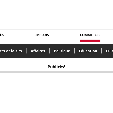
CÈS
EMPLOIS
COMMERCES
ts et loisirs
Affaires
Politique
Éducation
Cul
Publicité