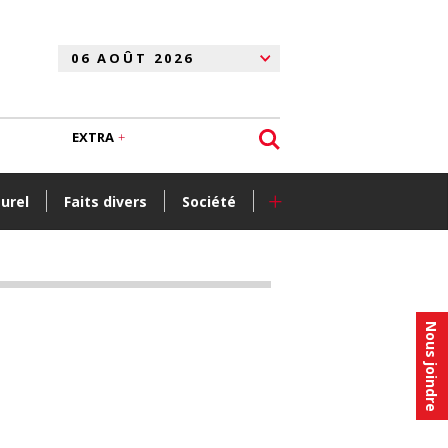
EXTRA
+
turel
Faits divers
Société
Nous joindre