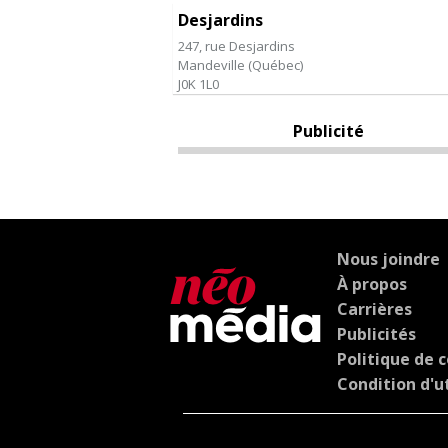
Desjardins
247, rue Desjardins
Mandeville
(
Québec
)
J0K 1L0
Publicité
Nous joindre
À propos
Carrières
Publicités
Politique de c
Condition d'ut