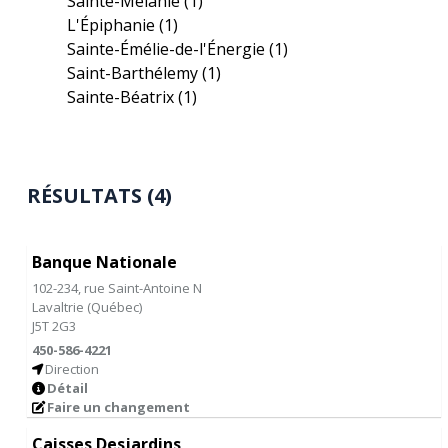
Sainte-Mélanie
(1)
L'Épiphanie
(1)
Sainte-Émélie-de-l'Énergie
(1)
Saint-Barthélemy
(1)
Sainte-Béatrix
(1)
RÉSULTATS (4)
Banque Nationale
102-234, rue Saint-Antoine N
Lavaltrie
(
Québec
)
J5T 2G3
450-586-4221
Direction
Détail
Faire un changement
Caisses Desjardins