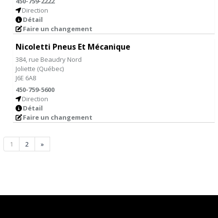
450-759-2222
Direction
Détail
Faire un changement
Nicoletti Pneus Et Mécanique
384, rue Beaudry Nord
Joliette
(
Québec
)
J6E 6A8
450-759-5600
Direction
Détail
Faire un changement
1
2
»