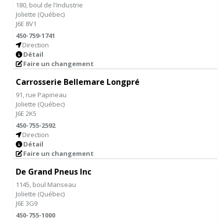
180, boul de l'Industrie
Joliette
(
Québec
)
J6E 8V1
450-759-1741
Direction
Détail
Faire un changement
Carrosserie Bellemare Longpré
91, rue Papineau
Joliette
(
Québec
)
J6E 2K5
450-755-2592
Direction
Détail
Faire un changement
De Grand Pneus Inc
1145, boul Manseau
Joliette
(
Québec
)
J6E 3G9
450-755-1000