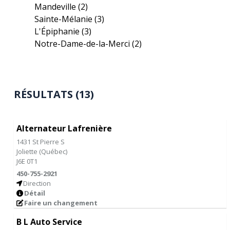
Mandeville
(2)
Sainte-Mélanie
(3)
L'Épiphanie
(3)
Notre-Dame-de-la-Merci
(2)
RÉSULTATS (13)
Alternateur Lafrenière
1431 St Pierre S
Joliette
(
Québec
)
J6E 0T1
450-755-2921
Direction
Détail
Faire un changement
B L Auto Service