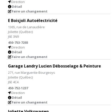
Direction
Détail
Faire un changement
E Boisjoli Autoélectricité
1365, rue de Lanaudière
Joliette
(
Québec
)
J6E 3N9
450-753-7293
Direction
Détail
Faire un changement
Garage Landry Lucien Débosselage & Peinture
271, rue Marguerite-Bourgeoys
Joliette
(
Québec
)
J6E 4C4
450-752-1237
Direction
Détail
Faire un changement
Joliette Volkswagen