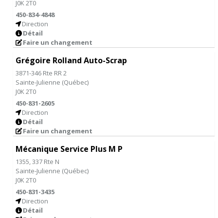
J0K 2T0
450-834-4848
Direction
Détail
Faire un changement
Grégoire Rolland Auto-Scrap
3871-346 Rte RR 2
Sainte-Julienne
(
Québec
)
J0K 2T0
450-831-2605
Direction
Détail
Faire un changement
Mécanique Service Plus M P
1355, 337 Rte N
Sainte-Julienne
(
Québec
)
J0K 2T0
450-831-3435
Direction
Détail