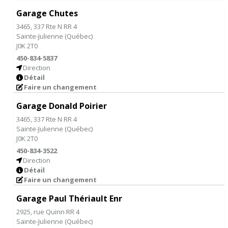
Garage Chutes
3465, 337 Rte N RR 4
Sainte-Julienne
(
Québec
)
J0K 2T0
450-834-5837
Direction
Détail
Faire un changement
Garage Donald Poirier
3465, 337 Rte N RR 4
Sainte-Julienne
(
Québec
)
J0K 2T0
450-834-3522
Direction
Détail
Faire un changement
Garage Paul Thériault Enr
2925, rue Quinn RR 4
Sainte-Julienne
(
Québec
)