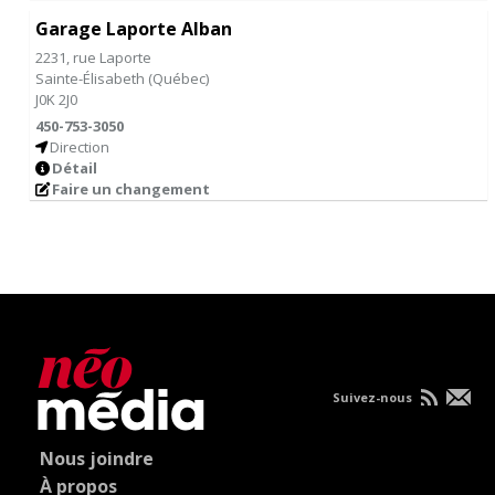
Garage Laporte Alban
2231, rue Laporte
Sainte-Élisabeth
(
Québec
)
J0K 2J0
450-753-3050
Direction
Détail
Faire un changement
Suivez-nous
Nous joindre
À propos