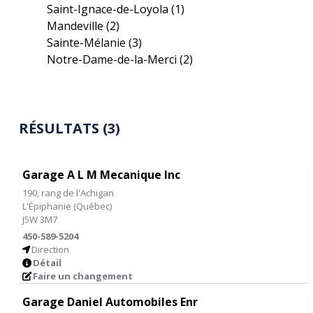
Saint-Ignace-de-Loyola
(1)
Mandeville
(2)
Sainte-Mélanie
(3)
Notre-Dame-de-la-Merci
(2)
RÉSULTATS (3)
Garage A L M Mecanique Inc
190, rang de l'Achigan
L'Épiphanie
(
Québec
)
J5W 3M7
450-589-5204
Direction
Détail
Faire un changement
Garage Daniel Automobiles Enr