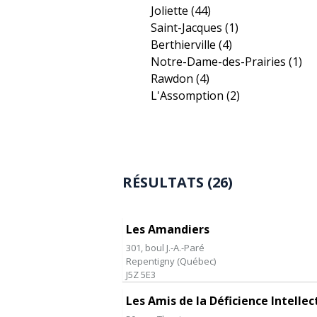
Joliette
(44)
Saint-Jacques
(1)
Berthierville
(4)
Notre-Dame-des-Prairies
(1)
Rawdon
(4)
L'Assomption
(2)
RÉSULTATS (26)
Les Amandiers
301, boul J.-A.-Paré
Repentigny
(
Québec
)
J5Z 5E3
Les Amis de la Déficience Intellec