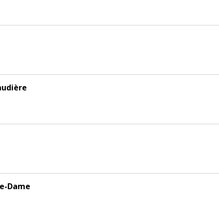
audière
tre-Dame