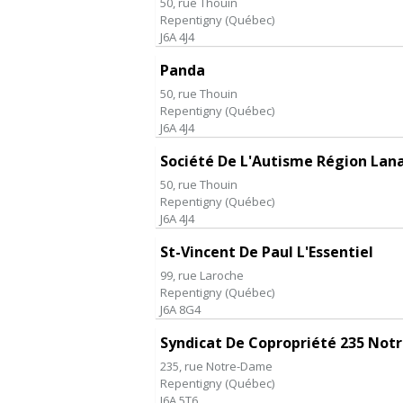
50, rue Thouin
Repentigny
(
Québec
)
J6A 4J4
Panda
50, rue Thouin
Repentigny
(
Québec
)
J6A 4J4
Société De L'Autisme Région Lan
50, rue Thouin
Repentigny
(
Québec
)
J6A 4J4
St-Vincent De Paul L'Essentiel
99, rue Laroche
Repentigny
(
Québec
)
J6A 8G4
Syndicat De Copropriété 235 No
235, rue Notre-Dame
Repentigny
(
Québec
)
J6A 5T6