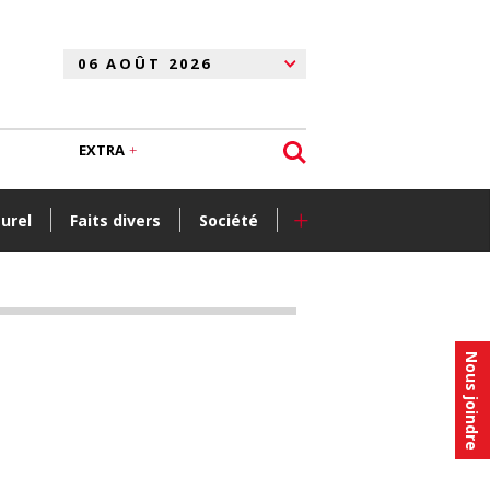
EXTRA
+
turel
Faits divers
Société
Nous joindre