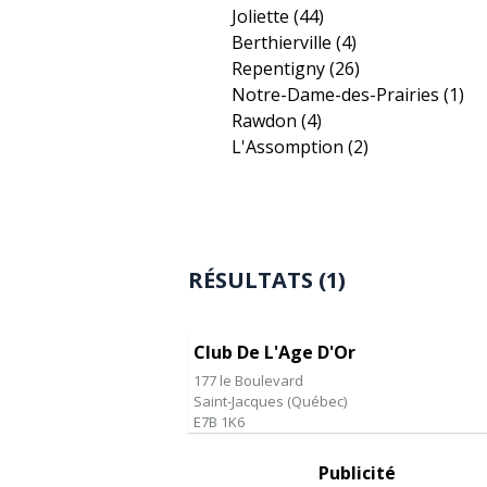
Joliette
(44)
Berthierville
(4)
Repentigny
(26)
Notre-Dame-des-Prairies
(1)
Rawdon
(4)
L'Assomption
(2)
RÉSULTATS (1)
Club De L'Age D'Or
177 le Boulevard
Saint-Jacques
(
Québec
)
E7B 1K6
Publicité