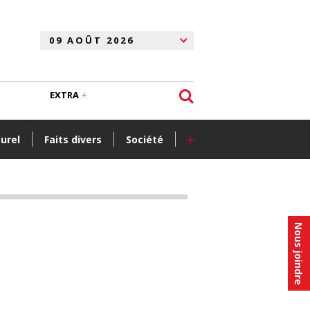
EXTRA
+
turel
Faits divers
Société
Nous joindre