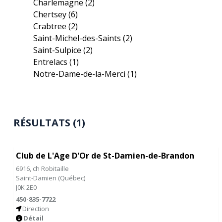
Charlemagne
(2)
Chertsey
(6)
Crabtree
(2)
Saint-Michel-des-Saints
(2)
Saint-Sulpice
(2)
Entrelacs
(1)
Notre-Dame-de-la-Merci
(1)
RÉSULTATS (1)
Club de L'Age D'Or de St-Damien-de-Brandon
6916, ch Robitaille
Saint-Damien
(
Québec
)
J0K 2E0
450-835-7722
Direction
Détail