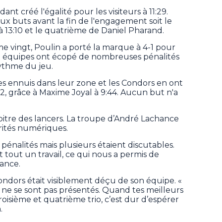
t créé l'égalité pour les visiteurs à 11:29.
eux buts avant la fin de l'engagement soit le
 13:10 et le quatrième de Daniel Pharand.
 vingt, Poulin a porté la marque à 4-1 pour
eux équipes ont écopé de nombreuses pénalités
 rythme du jeu.
s ennuis dans leur zone et les Condors en ont
-2, grâce à Maxime Joyal à 9:44. Aucun but n'a
pitre des lancers. La troupe d’André Lachance
rités numériques.
s pénalités mais plusieurs étaient discutables.
it tout un travail, ce qui nous a permis de
ance.
ondors était visiblement déçu de son équipe. «
 ne se sont pas présentés. Quand tes meilleurs
roisième et quatrième trio, c’est dur d’espérer
.