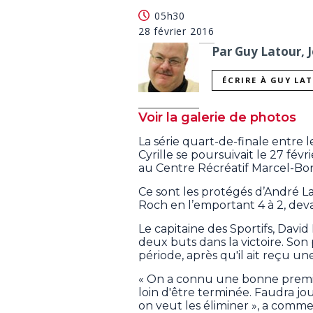
05h30
28 février 2016
Par Guy Latour, J
ÉCRIRE À GUY LA
Voir la galerie de photos
La série quart-de-finale entre l
Cyrille se poursuivait le 27 fé
au Centre Récréatif Marcel-Boni
Ce sont les protégés d’André L
Roch en l’emportant 4 à 2, dev
Le capitaine des Sportifs, David 
deux buts dans la victoire. Son 
période, après qu'il ait reçu un
« On a connu une bonne première
loin d'être terminée. Faudra jou
on veut les éliminer », a comme