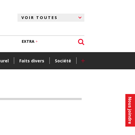
EXTRA
+
turel
Faits divers
Société
Nous joindre