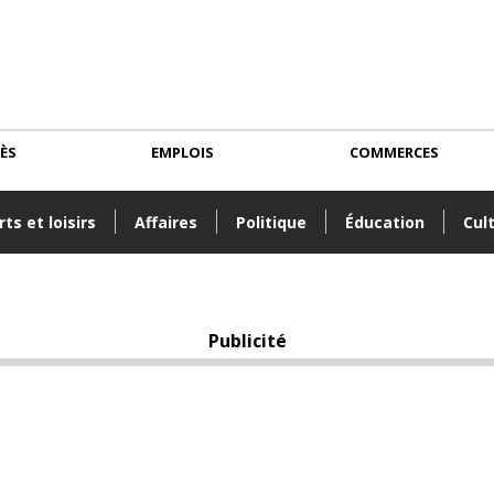
CÈS
EMPLOIS
COMMERCES
ts et loisirs
Affaires
Politique
Éducation
Cul
Publicité