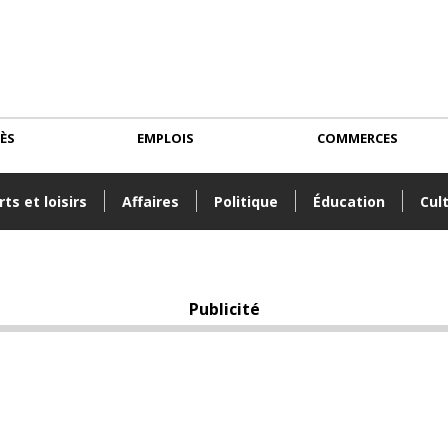
CÈS
EMPLOIS
COMMERCES
ts et loisirs
Affaires
Politique
Éducation
Cul
Publicité