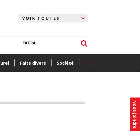
EXTRA
+
turel
Faits divers
Société
Nous joindre