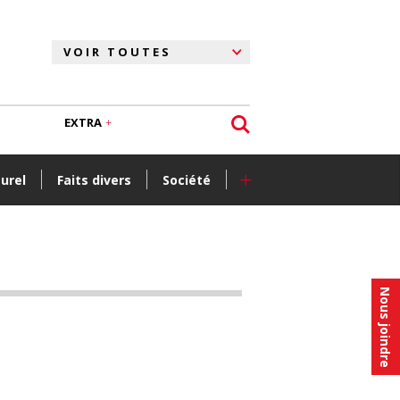
EXTRA
+
turel
Faits divers
Société
Nous joindre