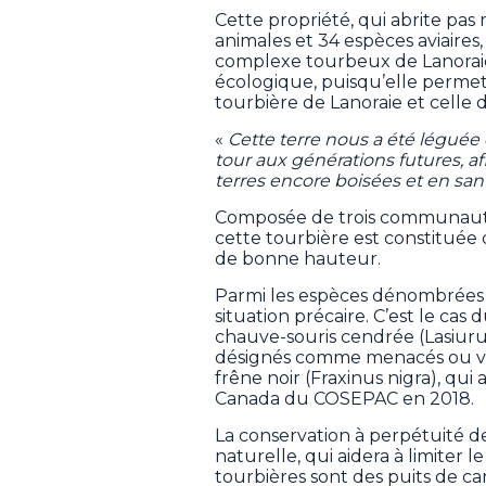
Cette propriété, qui abrite pas
animales et 34 espèces aviaires,
complexe tourbeux de Lanoraie.
écologique, puisqu’elle permet a
tourbière de Lanoraie et celle 
«
Cette terre nous a été légue
tour aux générations futures, af
terres encore boisées et en sant
Composée de trois communautés
cette tourbière est constitué
de bonne hauteur.
Parmi les espèces dénombrées 
situation précaire. C’est le ca
chauve-souris cendrée (Lasiurus
désignés comme menacés ou 
frêne noir (Fraxinus nigra), qui a
Canada du COSEPAC en 2018.
La conservation à perpétuité 
naturelle, qui aidera à limiter l
tourbières sont des puits de car