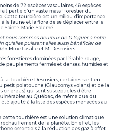
 moins de 72 espèces vasculaires, 48 espèces
 fait partie d’un vaste massif forestier du
 Cette tourbière est un milieu d’importance
̀ la faune et la flore de se déplacer entre la
de Sainte-Marie-Salomé.
́e et nous sommes heureux de la léguer à notre
in qu'elles puissent elles aussi bénéficier de
é
» Mme Lasalle et M. Desrosiers.
 forestières dominées par l’érable rouge,
e de peuplements fermés et denses, humides et
à la Tourbière Desrosiers, certaines sont en
s du petit polatouche (Glaucomys volans) et de la
 cinereus) qui sont susceptibles d’être
vulnérables au Québec, de même que du
 été ajouté à la liste des espèces menacées au
de cette tourbière est une solution climatique
e réchauffement de la planète. En effet, les
bone essentiels à la réduction des gaz à effet