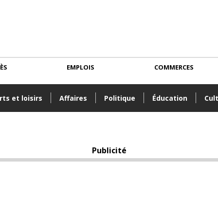
CÈS
EMPLOIS
COMMERCES
ts et loisirs
Affaires
Politique
Éducation
Cul
Publicité