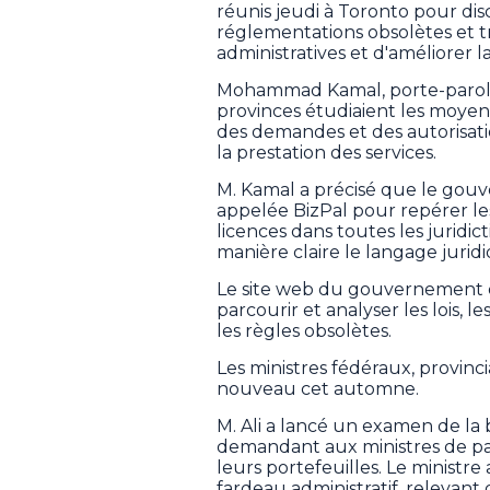
réunis jeudi à Toronto pour di
réglementations obsolètes et t
administratives et d'améliorer l
Mohammad Kamal, porte-parole 
provinces étudiaient les moyens 
des demandes et des autorisatio
la prestation des services.
M. Kamal a précisé que le gouv
appelée BizPal pour repérer le
licences dans toutes les juridic
manière claire le langage juri
Le site web du gouvernement de 
parcourir et analyser les lois, l
les règles obsolètes.
Les ministres fédéraux, provinci
nouveau cet automne.
M. Ali a lancé un examen de la 
demandant aux ministres de pa
leurs portefeuilles. Le minist
fardeau administratif, relevant d