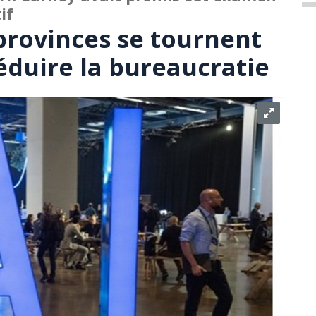
if
provinces se tournent
réduire la bureaucratie