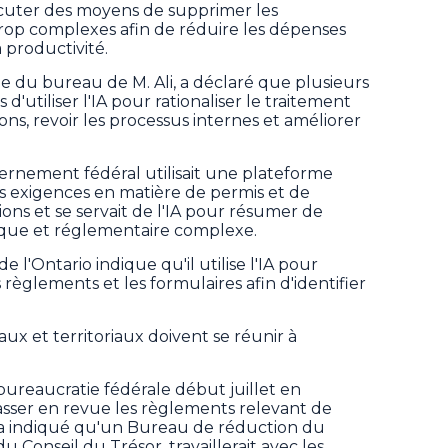
scuter des moyens de supprimer les
rop complexes afin de réduire les dépenses
a productivité.
du bureau de M. Ali, a déclaré que plusieurs
d'utiliser l'IA pour rationaliser le traitement
ns, revoir les processus internes et améliorer
ernement fédéral utilisait une plateforme
s exigences en matière de permis et de
tions et se servait de l'IA pour résumer de
dique et réglementaire complexe.
l'Ontario indique qu'il utilise l'IA pour
es règlements et les formulaires afin d'identifier
aux et territoriaux doivent se réunir à
bureaucratie fédérale début juillet en
sser en revue les règlements relevant de
re a indiqué qu'un Bureau de réduction du
u Conseil du Trésor, travaillerait avec les