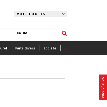
EXTRA
+
turel
Faits divers
Société
Nous joindre