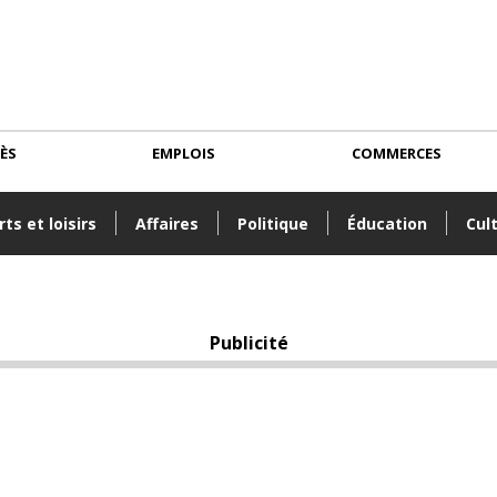
CÈS
EMPLOIS
COMMERCES
ts et loisirs
Affaires
Politique
Éducation
Cul
Publicité