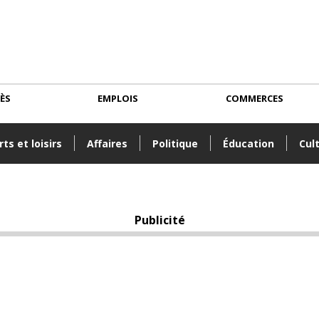
CÈS
EMPLOIS
COMMERCES
ts et loisirs
Affaires
Politique
Éducation
Cul
Publicité