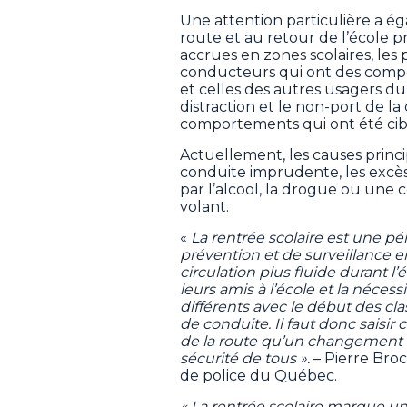
Une attention particulière a 
route et au retour de l’école 
accrues en zones scolaires, les
conducteurs qui ont des compo
et celles des autres usagers du 
distraction et le non-port de l
comportements qui ont été cib
Actuellement, les causes princi
conduite imprudente, les excès 
par l’alcool, la drogue ou une 
volant.
«
La rentrée scolaire est une pé
prévention et de surveillance en
circulation plus fluide durant l’
leurs amis à l’école et la néces
différents avec le début des cl
de conduite. Il faut donc saisir
de la route qu’un changement 
sécurité de tous ».
– Pierre Broc
de police du Québec.
« La rentrée scolaire marque un 