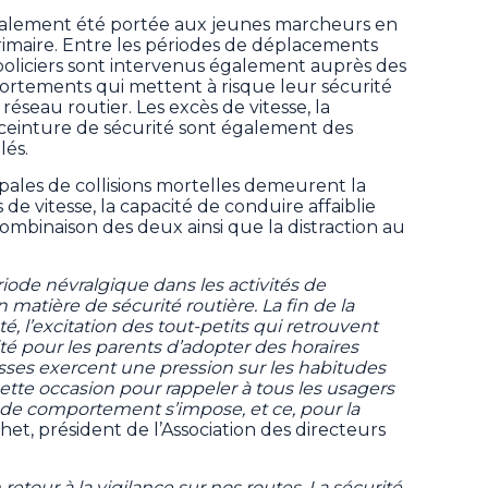
également été portée aux jeunes marcheurs en
primaire. Entre les périodes de déplacements
 policiers sont intervenus également auprès des
rtements qui mettent à risque leur sécurité
réseau routier. Les excès de vitesse, la
a ceinture de sécurité sont également des
lés.
pales de collisions mortelles demeurent la
de vitesse, la capacité de conduire affaiblie
combinaison des deux ainsi que la distraction au
riode névralgique dans les activités de
 matière de sécurité routière. La fin de la
été, l’excitation des tout-petits qui retrouvent
sité pour les parents d’adopter des horaires
asses exercent une pression sur les habitudes
 cette occasion pour rappeler à tous les usagers
de comportement s’impose, et ce, pour la
het, président de l’Association des directeurs
retour à la vigilance sur nos routes. La sécurité