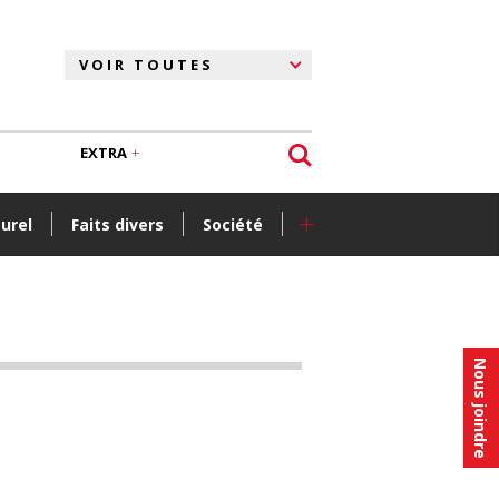
EXTRA
+
turel
Faits divers
Société
Nous joindre