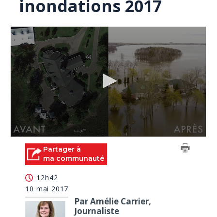
inondations 2017
0
seconds
Partager à
of
ma communauté
47
seconds
12h42
10 mai 2017
Par Amélie Carrier,
Journaliste