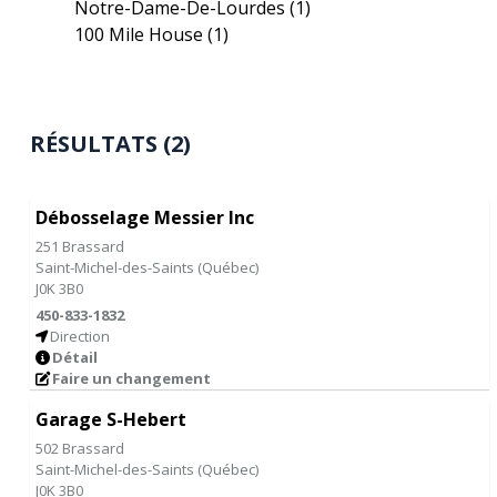
Notre-Dame-De-Lourdes
(1)
100 Mile House
(1)
RÉSULTATS (2)
Débosselage Messier Inc
251 Brassard
Saint-Michel-des-Saints
(
Québec
)
J0K 3B0
450-833-1832
Direction
Détail
Faire un changement
Garage S-Hebert
502 Brassard
Saint-Michel-des-Saints
(
Québec
)
J0K 3B0