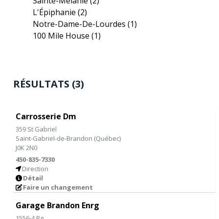
Sainte-Mélanie
(2)
L'Épiphanie
(2)
Notre-Dame-De-Lourdes
(1)
100 Mile House
(1)
RÉSULTATS (3)
Carrosserie Dm
359 St Gabriel
Saint-Gabriel-de-Brandon
(
Québec
)
J0K 2N0
450-835-7330
Direction
Détail
Faire un changement
Garage Brandon Enrg
1556-4 Rg