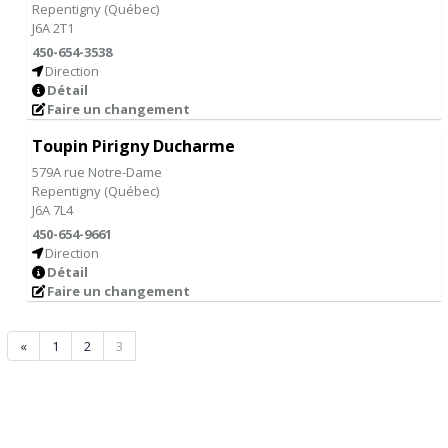
Repentigny
(
Québec
)
J6A 2T1
450-654-3538
Direction
Détail
Faire un changement
Toupin Pirigny Ducharme
579A rue Notre-Dame
Repentigny
(
Québec
)
J6A 7L4
450-654-9661
Direction
Détail
Faire un changement
«
1
2
3