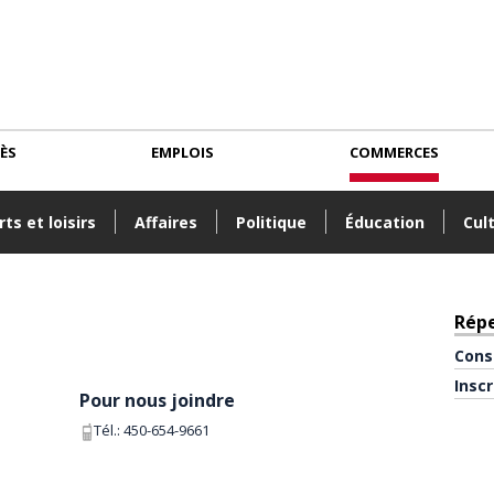
CÈS
EMPLOIS
COMMERCES
ts et loisirs
Affaires
Politique
Éducation
Cul
Rép
Cons
Insc
Pour nous joindre
Tél.:
450-654-9661