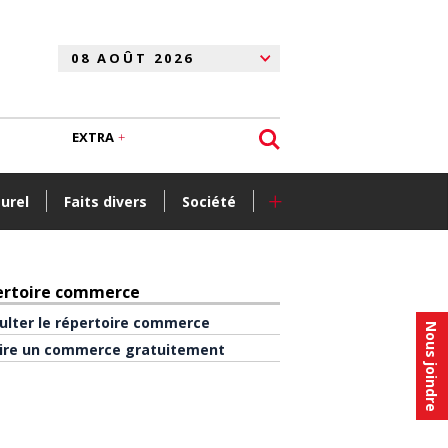
EXTRA
+
turel
Faits divers
Société
ertoire commerce
ulter le répertoire commerce
Nous joindre
rire un commerce gratuitement