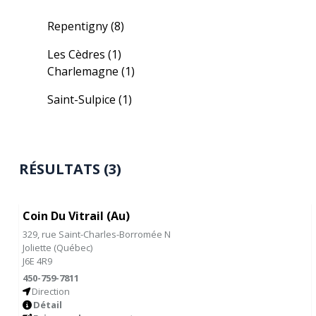
Repentigny
(8)
Les Cèdres
(1)
Charlemagne
(1)
Saint-Sulpice
(1)
RÉSULTATS (3)
Coin Du Vitrail (Au)
329, rue Saint-Charles-Borromée N
Joliette
(
Québec
)
J6E 4R9
450-759-7811
Direction
Détail