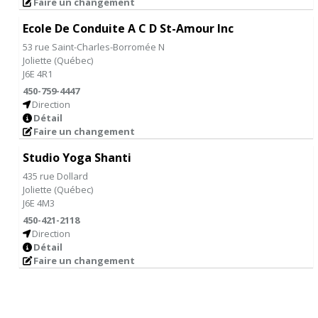
Faire un changement
Ecole De Conduite A C D St-Amour Inc
53 rue Saint-Charles-Borromée N
Joliette
(
Québec
)
J6E 4R1
450-759-4447
Direction
Détail
Faire un changement
Studio Yoga Shanti
435 rue Dollard
Joliette
(
Québec
)
J6E 4M3
450-421-2118
Direction
Détail
Faire un changement