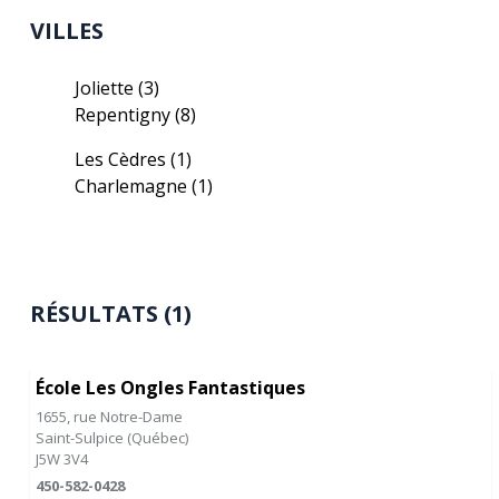
VILLES
Joliette
(3)
Repentigny
(8)
Les Cèdres
(1)
Charlemagne
(1)
RÉSULTATS (1)
École Les Ongles Fantastiques
1655, rue Notre-Dame
Saint-Sulpice
(
Québec
)
J5W 3V4
450-582-0428