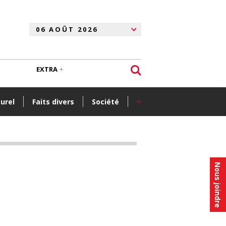
EXTRA
+
turel
Faits divers
Société
Nous joindre