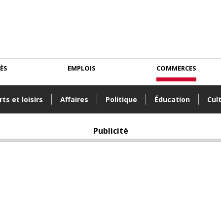
CÈS
EMPLOIS
COMMERCES
ts et loisirs
Affaires
Politique
Éducation
Cul
Publicité