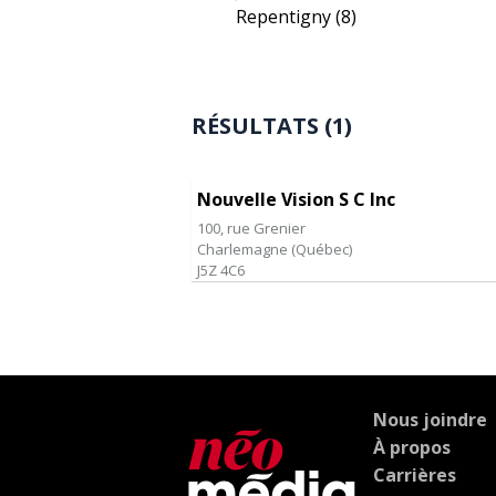
Repentigny
(8)
RÉSULTATS (1)
Nouvelle Vision S C Inc
100, rue Grenier
Charlemagne
(
Québec
)
J5Z 4C6
Nous joindre
À propos
Carrières