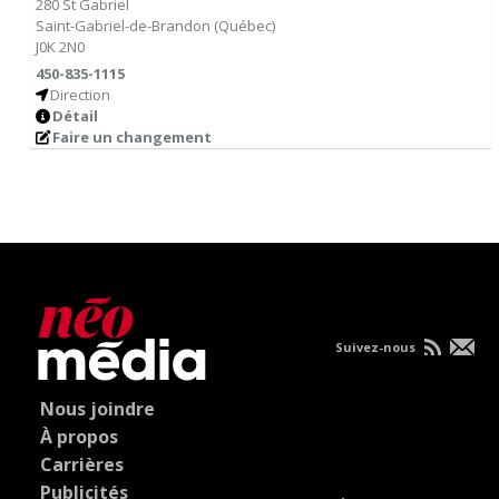
280 St Gabriel
Saint-Gabriel-de-Brandon
(
Québec
)
J0K 2N0
450-835-1115
Direction
Détail
Faire un changement
Suivez-nous
Nous joindre
À propos
Carrières
Publicités