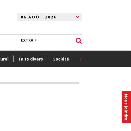
EXTRA
+
turel
Faits divers
Société
Nous joindre