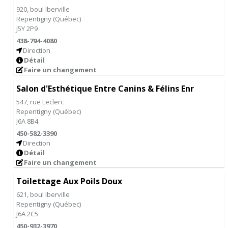
920, boul Iberville
Repentigny
(
Québec
)
J5Y 2P9
438-794-4080
Direction
Détail
Faire un changement
Salon d'Esthétique Entre Canins & Félins Enr
547, rue Leclerc
Repentigny
(
Québec
)
J6A 8B4
450-582-3390
Direction
Détail
Faire un changement
Toilettage Aux Poils Doux
621, boul Iberville
Repentigny
(
Québec
)
J6A 2C5
450-932-3970