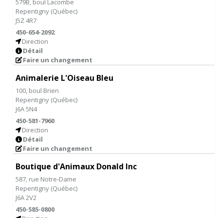
579B, boul Lacombe
Repentigny
(
Québec
)
J5Z 4R7
450-654-2092
Direction
Détail
Faire un changement
Animalerie L'Oiseau Bleu
100, boul Brien
Repentigny
(
Québec
)
J6A 5N4
450-581-7960
Direction
Détail
Faire un changement
Boutique d'Animaux Donald Inc
587, rue Notre-Dame
Repentigny
(
Québec
)
J6A 2V2
450-585-0800