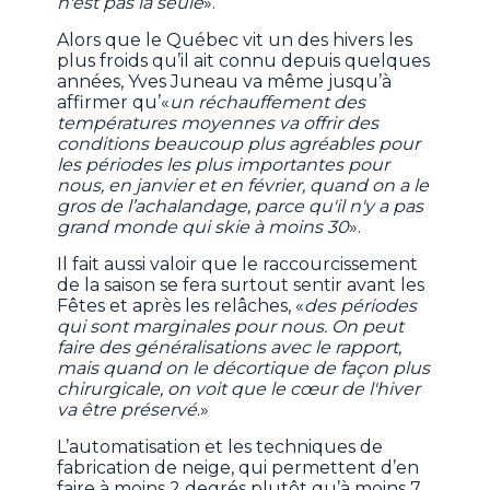
n'est pas la seule
».
Alors que le Québec vit un des hivers les
plus froids qu’il ait connu depuis quelques
années, Yves Juneau va même jusqu’à
affirmer qu’«
un réchauffement des
températures moyennes va offrir des
conditions beaucoup plus agréables pour
les périodes les plus importantes pour
nous, en janvier et en février, quand on a le
gros de l’achalandage, parce qu'il n'y a pas
grand monde qui skie à moins 30
».
Il fait aussi valoir que le raccourcissement
de la saison se fera surtout sentir avant les
Fêtes et après les relâches, «
des périodes
qui sont marginales pour nous. On peut
faire des généralisations avec le rapport,
mais quand on le décortique de façon plus
chirurgicale, on voit que le cœur de l'hiver
va être préservé
.»
L’automatisation et les techniques de
fabrication de neige, qui permettent d’en
faire à moins 2 degrés plutôt qu’à moins 7