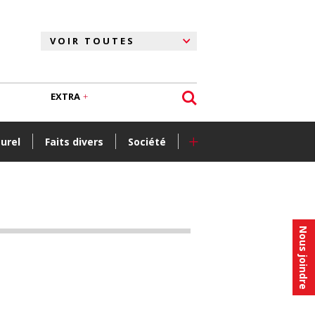
EXTRA
+
turel
Faits divers
Société
Nous joindre