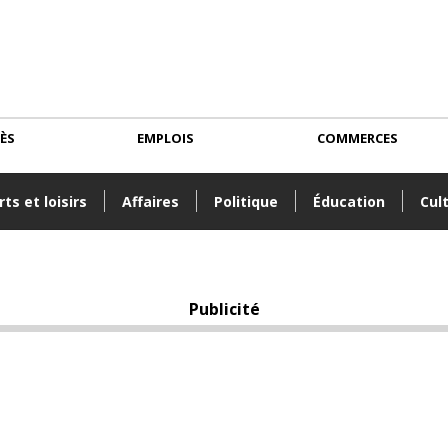
CÈS
EMPLOIS
COMMERCES
ts et loisirs
Affaires
Politique
Éducation
Cul
Publicité