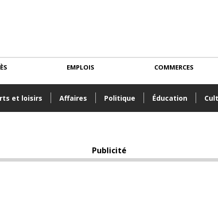
CÈS
EMPLOIS
COMMERCES
ts et loisirs
Affaires
Politique
Éducation
Cul
Publicité