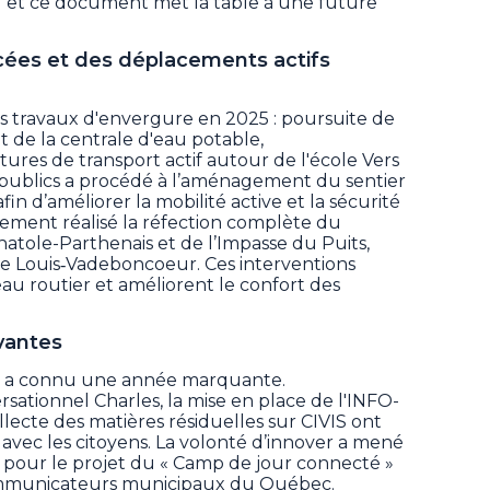
27 et ce document met la table à une future
rcées et des déplacements actifs
es travaux d'envergure en 2025 : poursuite de
 de la centrale d'eau potable,
res de transport actif autour de l'école Vers
ux publics a procédé à l’aménagement du sentier
fin d’améliorer la mobilité active et la sécurité
alement réalisé la réfection complète du
natole-Parthenais et de l’Impasse du Puits,
rue Louis‐Vadeboncoeur. Ces interventions
eau routier et améliorent le confort des
vantes
s a connu une année marquante.
rsationnel Charles, la mise en place de l'INFO-
llecte des matières résiduelles sur CIVIS ont
vec les citoyens. La volonté d’innover a mené
, pour le projet du « Camp de jour connecté »
ommunicateurs municipaux du Québec.