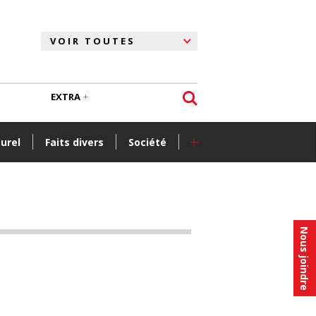
EXTRA
+
turel
Faits divers
Société
Nous joindre