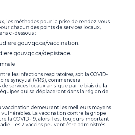
ieux, les méthodes pour la prise de rendez-vous
 pour chacun des points de services locaux,
iens ci-dessous :
audiere.gouv.qc.ca/vaccination.
diere.gouv.qc.ca/depistage.
omnale
e les infections respiratoires, soit la COVID-
iratoire syncytial (VRS), commencera
e services locaux ainsi que par le biais de la
 équipes qui se déplaceront dans la région de
la vaccination demeurent les meilleurs moyens
 vulnérables. La vaccination contre la grippe
tre la COVID-19, alors il est toujours important
ladie. Les 2 vaccins peuvent être administrés