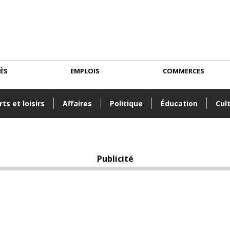
CÈS
EMPLOIS
COMMERCES
ts et loisirs
Affaires
Politique
Éducation
Cul
Publicité