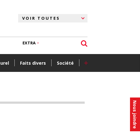
EXTRA
+
turel
Faits divers
Société
Nous joindre