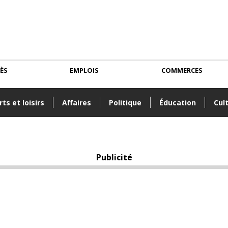
CÈS
EMPLOIS
COMMERCES
ts et loisirs
Affaires
Politique
Éducation
Cul
Publicité