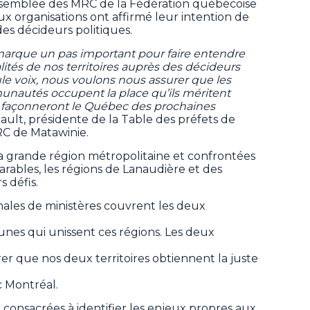
ssemblée des MRC de la Fédération québécoise
ux organisations ont affirmé leur intention de
des décideurs politiques.
 marque un pas important pour faire entendre
éalités de nos territoires auprès des décideurs
le voix, nous voulons nous assurer que les
nautés occupent la place qu’ils méritent
ui façonneront le Québec des prochaines
eault, présidente de la Table des préfets de
RC de Matawinie.
la grande région métropolitaine et confrontées
parables, les régions de Lanaudière et des
 défis.
onales de ministères couvrent les deux
unes qui unissent ces régions. Les deux
er que nos deux territoires obtiennent la juste
c Montréal.
consacrées à identifier les enjeux propres aux