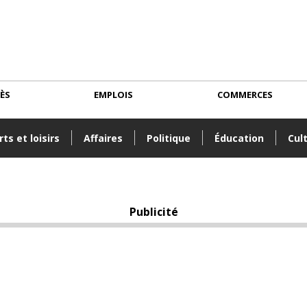
CÈS
EMPLOIS
COMMERCES
ts et loisirs
Affaires
Politique
Éducation
Cul
Publicité