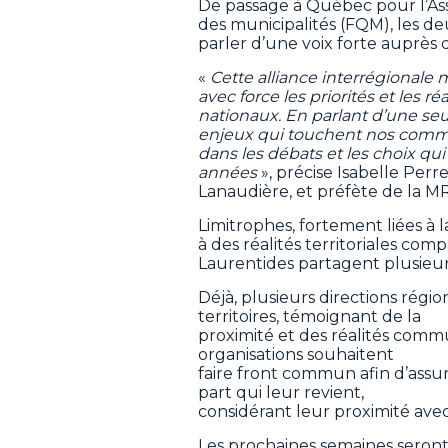
De passage à Québec pour l’A
des municipalités (FQM), les de
parler d’une voix forte auprès 
«
Cette alliance interrégionale
avec force les priorités et les r
nationaux. En parlant d’une seu
enjeux qui touchent nos commu
dans les débats et les choix q
années
», précise Isabelle Perr
Lanaudière, et préfète de la M
Limitrophes, fortement liées à 
à des réalités territoriales com
Laurentides partagent plusieurs
Déjà, plusieurs directions régi
territoires, témoignant de la
proximité et des réalités comm
organisations souhaitent
faire front commun afin d’assur
part qui leur revient,
considérant leur proximité ave
Les prochaines semaines seront 