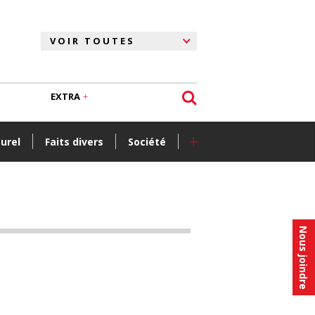
EXTRA
+
turel
Faits divers
Société
Nous joindre