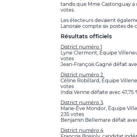
tandis que Mme Castonguay a ré
votes.
Les électeurs devaient égalemen
Lanoraie compte six postes de c
Résultats officiels
District numéro 1
Lyne Clermont, Équipe Villeneu
votes
Jean-François Gagné défait avec
District numéro 2
Céline Robillard, Équipe Ville
votes
India Venne défaite avec 47,75 %
District numéro 3
Marie-Ève Mondor, Équipe Vill
235 votes
Benjamin Bellemare défait avec 
District numéro 4
François Boisjoly, candidat ind