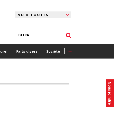
EXTRA
+
turel
Faits divers
Société
Nous joindre