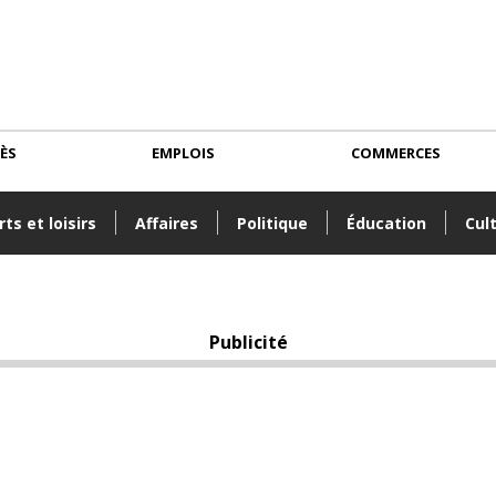
CÈS
EMPLOIS
COMMERCES
ts et loisirs
Affaires
Politique
Éducation
Cul
Publicité