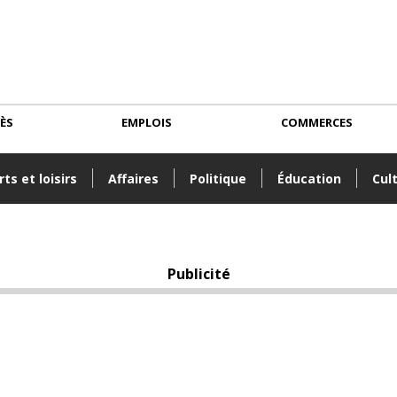
CÈS
EMPLOIS
COMMERCES
ts et loisirs
Affaires
Politique
Éducation
Cul
Publicité