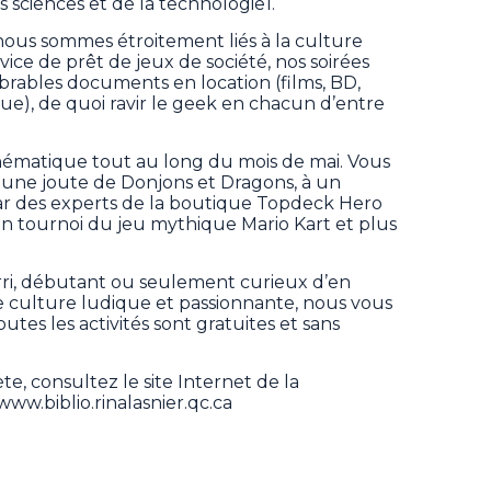
es sciences et de la technologie1.
nous sommes étroitement liés à la culture
ce de prêt de jeux de société, nos soirées
rables documents en location (films, BD,
sique), de quoi ravir le geek en chacun d’entre
ématique tout au long du mois de mai. Vous
̀ une joute de Donjons et Dragons, à un
par des experts de la boutique Topdeck Hero
 un tournoi du jeu mythique Mario Kart et plus
i, débutant ou seulement curieux d’en
 culture ludique et passionnante, nous vous
es les activités sont gratuites et sans
, consultez le site Internet de la
www.biblio.rinalasnier.qc.ca