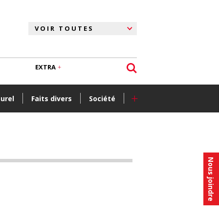
EXTRA
+
turel
Faits divers
Société
Nous joindre