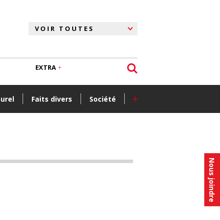
EXTRA
+
turel
Faits divers
Société
Nous joindre