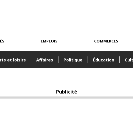
CÈS
EMPLOIS
COMMERCES
ts et loisirs
Affaires
Politique
Éducation
Cul
Publicité