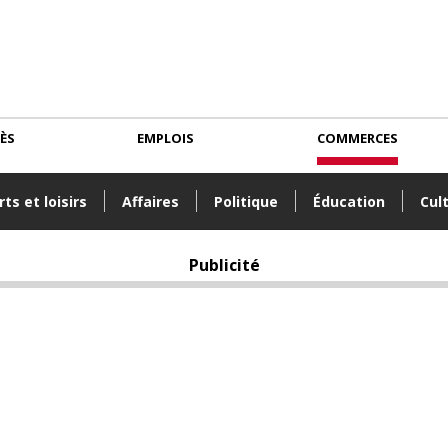
CÈS
EMPLOIS
COMMERCES
ts et loisirs
Affaires
Politique
Éducation
Cul
Publicité