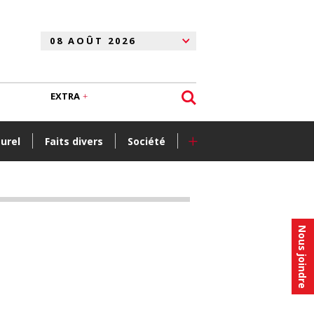
EXTRA
+
turel
Faits divers
Société
Nous joindre