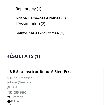
Repentigny
(1)
Notre-Dame-des-Prairies
(2)
L'Assomption
(2)
Saint-Charles-Borromée
(1)
RÉSULTATS (1)
I B B Spa-Institut Beauté Bien-Etre
531, boul Manseau
Joliette
(
Québec
)
J6E 3E3
450-755-6800
Direction
Détail