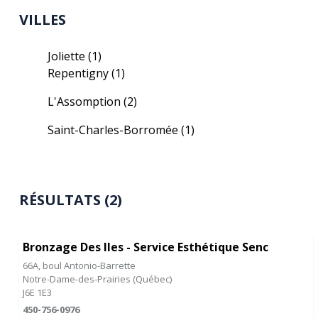
VILLES
Joliette
(1)
Repentigny
(1)
L'Assomption
(2)
Saint-Charles-Borromée
(1)
RÉSULTATS (2)
Bronzage Des Iles - Service Esthétique Senc
66A, boul Antonio-Barrette
Notre-Dame-des-Prairies
(
Québec
)
J6E 1E3
450-756-0976