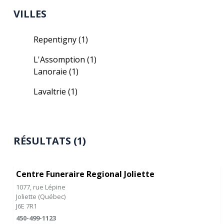
VILLES
Repentigny
(1)
L'Assomption
(1)
Lanoraie
(1)
Lavaltrie
(1)
RÉSULTATS (1)
Centre Funeraire Regional Joliette
1077, rue Lépine
Joliette
(
Québec
)
J6E 7R1
450-499-1123