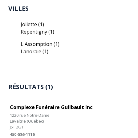
VILLES
Joliette
(1)
Repentigny
(1)
L'Assomption
(1)
Lanoraie
(1)
RÉSULTATS (1)
Complexe Funéraire Guilbault Inc
1220 rue Notre-Dame
Lavaltrie
(
Québec
)
J5T 2G1
450-586-1116