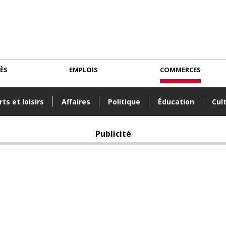
CÈS
EMPLOIS
COMMERCES
ts et loisirs
Affaires
Politique
Éducation
Cul
Publicité