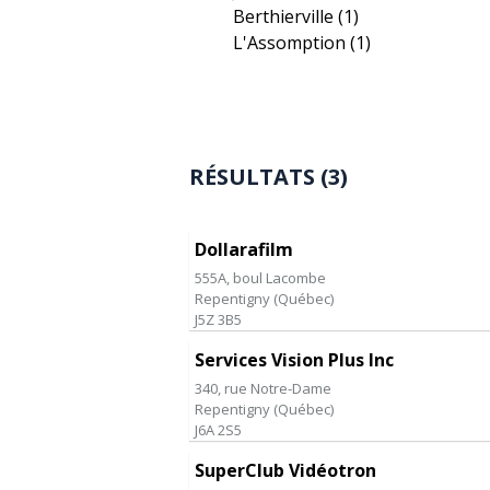
Berthierville
(1)
L'Assomption
(1)
RÉSULTATS (3)
Dollarafilm
555A, boul Lacombe
Repentigny
(
Québec
)
J5Z 3B5
Services Vision Plus Inc
340, rue Notre-Dame
Repentigny
(
Québec
)
J6A 2S5
SuperClub Vidéotron