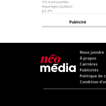
515, boul Lacombe
Repentigny
(
Québec
)
J5Z 1P5
Publicité
Nous joindre
À propos
Carrières
Publicités
Politique de c
Condition d'ut