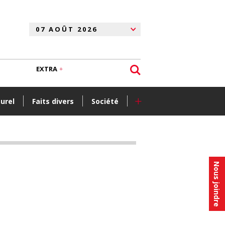
EXTRA
+
turel
Faits divers
Société
Nous joindre