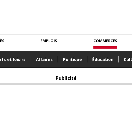
CÈS
EMPLOIS
COMMERCES
ts et loisirs
Affaires
Politique
Éducation
Cul
Publicité