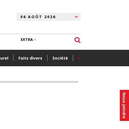
EXTRA
+
turel
Faits divers
Société
Nous joindre