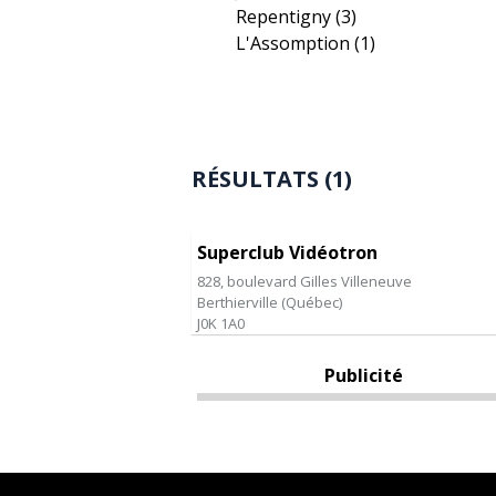
Repentigny
(3)
L'Assomption
(1)
RÉSULTATS (1)
Superclub Vidéotron
828, boulevard Gilles Villeneuve
Berthierville
(
Québec
)
J0K 1A0
Publicité