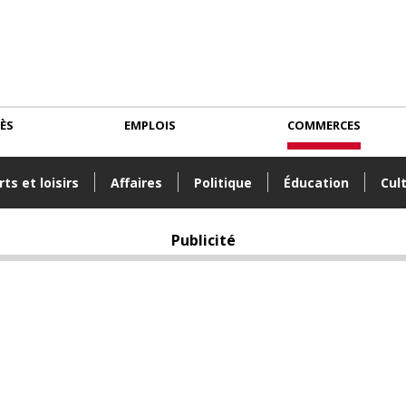
CÈS
EMPLOIS
COMMERCES
ts et loisirs
Affaires
Politique
Éducation
Cul
Publicité