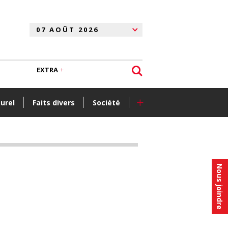
EXTRA
+
turel
Faits divers
Société
Nous joindre